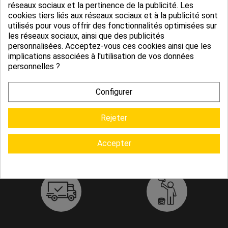
réseaux sociaux et la pertinence de la publicité. Les
Calculer la surface en m²
cookies tiers liés aux réseaux sociaux et à la publicité sont
Comment et pourquoi utiliser la peinture velours ?
utilisés pour vous offrir des fonctionnalités optimisées sur
Peinture Acrylique, Peinture Glycéro : Laquelle Choisir ?
les réseaux sociaux, ainsi que des publicités
personnalisées. Acceptez-vous ces cookies ainsi que les
implications associées à l'utilisation de vos données
personnelles ?
Configurer
Rejeter
Accepter
Service client
CGV
05 65 74 58 60
Conditions générales de vente