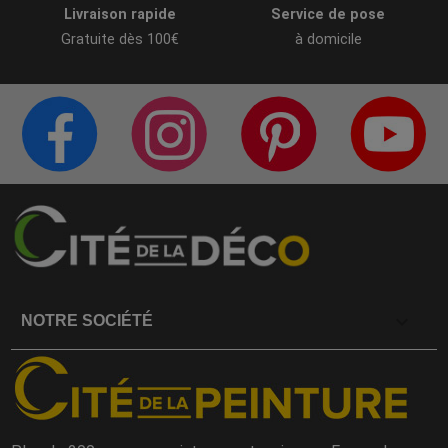
Livraison rapide
Service de pose
Gratuite dès 100€
à domicile
PAGE FACEBOOK
COMPTE INSTAGRAM
PAGE PINTERES
C
CITÉ DE LA DÉCO
CITÉ DE LA DÉCO
CITÉ DE LA DÉC
C

NOTRE SOCIÉTÉ