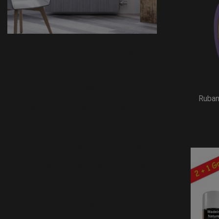
Peinture en spray : des
finitions professionnelles en
un geste
Découvrez notre
gamme complète de
peintures en spray
, idéale pour
transformer, protéger et personnaliser vos
Ruban
surfaces en un clin d’œil. Que vous
cherchiez un
effet métal
, un
effet
martelé
, une
peinture haute
température
, un
vernis en spray
, une
bombe de peinture couleur
ou une
bombe
de peinture de chantier
, nos produits
s’adaptent à tous vos projets, du bricolage
à la décoration professionnelle.
Pourquoi choisir nos
peintures en spray ?
✅
Effet métal
: donnez un rendu brillant et