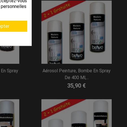
 Acceptez-vous
s personnelles
pter
 En Spray
Aérosol Peinture, Bombe En Spray
De 400 Ml,...
35,90 €