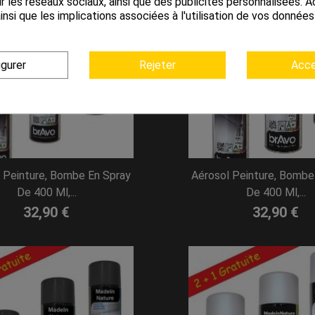
r les réseaux sociaux, ainsi que des publicités personnalisées.
insi que les implications associées à l'utilisation de vos donnée
igurer
Rejeter
Acce
 Peinture, Bombe En Spray
Aérosol Peinture, Bombe
De 400 Ml,...
De 400 Ml,...
32,90 €
32,90 €