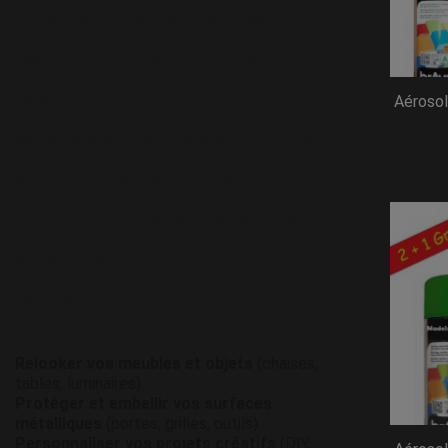
moderne à vos meubles, objets déco ou
éléments métalliques. ✅
Effet martelé
:
texture unique et résistante, parfaite pour
masquer les imperfections et apporter du
caractère. ✅
Spray haute température
:
Aérosol
spécialement conçu pour les surfaces
exposées à la chaleur (radiateurs, moteurs,
barbecues). ✅
Vernis en spray
: protégez
et sublimiez vos créations avec une finition
brillante, mate ou satinée. ✅
Bombe de
peinture couleur
: large choix de teintes
pour personnaliser vos projets selon vos
envies. ✅
Bombe de peinture de chantier
: résistance et couverture optimale pour
les travaux intensifs.
Idéal pour :
Relooker vos meubles et objets
(chaises,
tables, luminaires).
Protéger et embellir vos surfaces
métalliques
(portes, grilles, outils).
Personnaliser vos projets créatifs
(DIY,