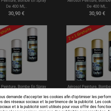
 Peinture, Bombe En Spray
Aérosol Peinture, Bombe
De 400 Ml,...
De 400 Ml,...
30,90 €
30,90 €
 Peinture, Bombe En Spray
Aérosol Peinture, Bombe
De 400 Ml,...
De 400 Ml,...
us demande d'accepter les cookies afin d'optimiser les perfor
30,90 €
30,90 €
s des réseaux sociaux et la pertinence de la publicité. Les cooki
ciaux et à la publicité sont utilisés pour vous offrir des fonctio