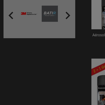


Aérosol