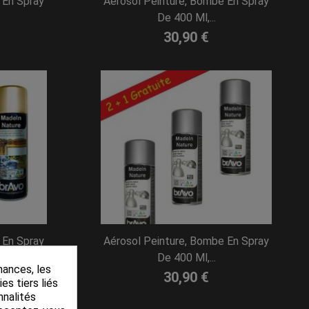
 En Spray
Aérosol Peinture, Bombe En Spray
De 400 Ml,...
30,90 €
 En Spray
Aérosol Peinture, Bombe En Spray
De 400 Ml,...
mances, les
30,90 €
es tiers liés
nnalités