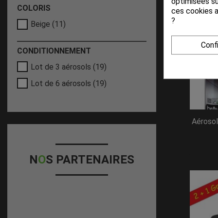
optimisées su
COLORIS
ces cookies a
?
Beige
(11)
Conf
CONDITIONNEMENT
Lot de 3 aérosols
(19)
Lot de 6 aérosols
(19)
Aérosol
N
O
S PARTENAIRES