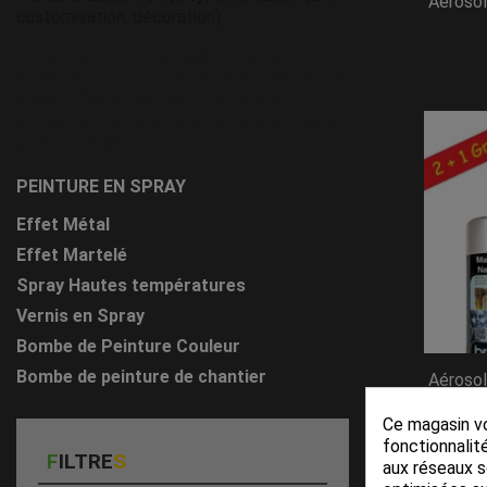
Aérosol
customisation, décoration).
Conseils d’experts :
Besoin d’aide pour
choisir la peinture en spray adaptée à votre
projet ? Consultez nos
tutoriels
ou
contactez notre équipe pour des conseils
personnalisés.
PEINTURE EN SPRAY
Effet Métal
Effet Martelé
Spray Hautes températures
Vernis en Spray
Bombe de Peinture Couleur
Bombe de peinture de chantier
Aérosol
Ce magasin vo
fonctionnalité
F
ILTRE
S
aux réseaux so