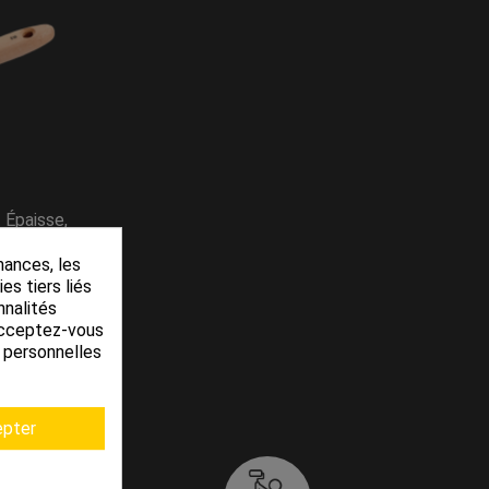
 Épaisse,
mances, les
es tiers liés
nnalités
 Acceptez-vous
s personnelles
pter