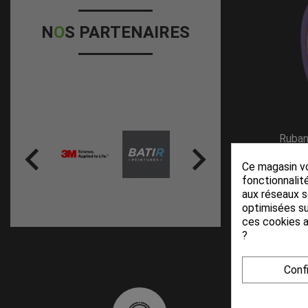
N
O
S PARTENAIRES
Ruban


Ce magasin vo
fonctionnalité
aux réseaux so
optimisées su
ces cookies a
Affichage 1-
?
Conf