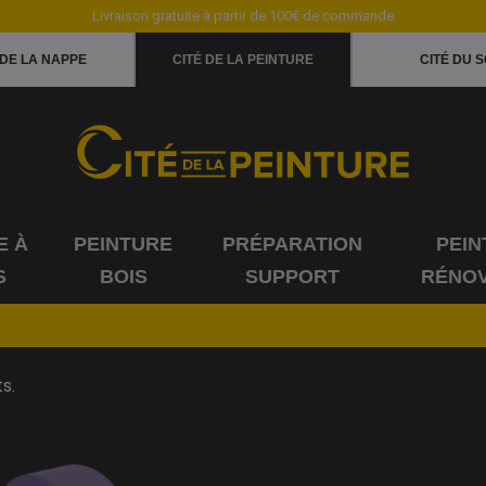
Livraison gratuite à partir de 100€ de commande
 DE LA NAPPE
CITÉ DE LA PEINTURE
CITÉ DU S
E À
PEINTURE
PRÉPARATION
PEIN
S
BOIS
SUPPORT
RÉNOV
ts.