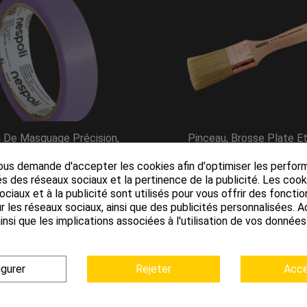
 De Masquage Précision,
Pinceau, Brosse Plate Et
Violet, Largeur 25...
Polyvalente...
us demande d'accepter les cookies afin d'optimiser les perfor
9,99 €
5,99 €
s des réseaux sociaux et la pertinence de la publicité. Les cooki
ciaux et à la publicité sont utilisés pour vous offrir des fonctio
r les réseaux sociaux, ainsi que des publicités personnalisées.
insi que les implications associées à l'utilisation de vos donnée
2 de 2 article(s)
igurer
Rejeter
Acce