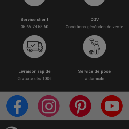
Service client
CGV
05 65 74 58 60
Conditions générales de vente
Livraison rapide
Service de pose
Gratuite dès 100€
à domicile
PAGE FACEBOOK
COMPTE INSTAGRAM
PAGE PINTERES
C
CITÉ DE LA DÉCO
CITÉ DE LA DÉCO
CITÉ DE LA DÉC
C