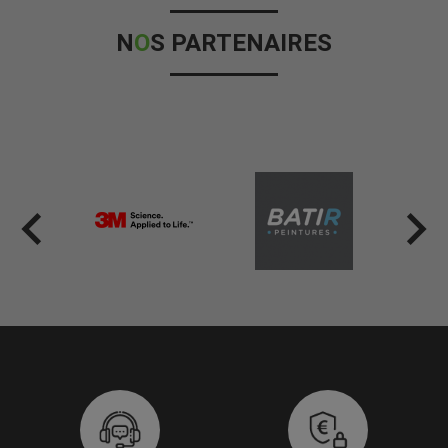
N
O
S PARTENAIRES

