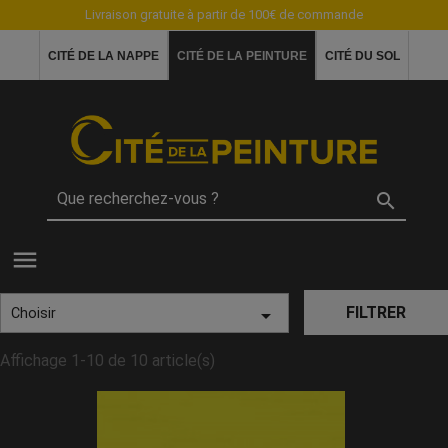
Livraison gratuite à partir de 100€ de commande
CITÉ DE LA NAPPE
CITÉ DE LA PEINTURE
CITÉ DU SOL

menu
FILTRER

Choisir
Affichage 1-10 de 10 article(s)