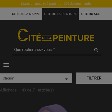
Livraison gratuite à partir de 100€ de commande
CITÉ DE LA NAPPE
CITÉ DE LA PEINTURE
CITÉ DU SOL

menu
FILTRER

Choisir
Affichage 1-40 de 71 article(s)