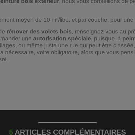
einture bois extérieur
, nous vous conseillons de p
dement moyen de 10 m²/litre, et par couche, pour une 
 de
rénover des volets bois
, renseignez-vous au préa
t demander une
autorisation spéciale
, puisque la
pein
villages, ou même juste une rue qui peut être classée
a nécessaire, voire obligatoire, alors que vous pens
soi.
5
ARTICLES COMPLÉMENTAIRES