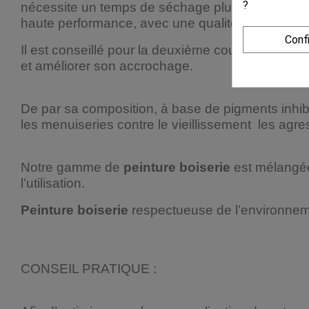
?
nécessite un temps de séchage plutôt long, env
haute performance, avec une qualité d’accroche 
Conf
Il est conseillé pour la deuxième couche de
pein
et améliorer son accrochage.
De par sa composition, à base de pigments inhibi
les menuiseries contre le vieillissement les agre
Notre gamme de
peinture boiserie
est mélangée
l’utilisation.
Peinture boiserie
respectueuse de l’environneme
CONSEIL PRATIQUE :