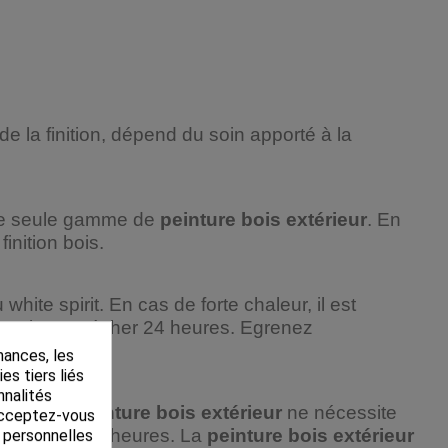
de la finition, dépend du soin apporté à la
une seule gamme de
peinture bois extérieur
. En
inition bois.
te spirit. En cas de forte chaleur, il est
on. Laissez sécher 24 heures. Egrenez
mances, les
es tiers liés
nnalités
ez. Cette
peinture bois extérieur
ne nécessite
 Acceptez-vous
ouches de 24 heures. La
peinture bois extérieur
s personnelles