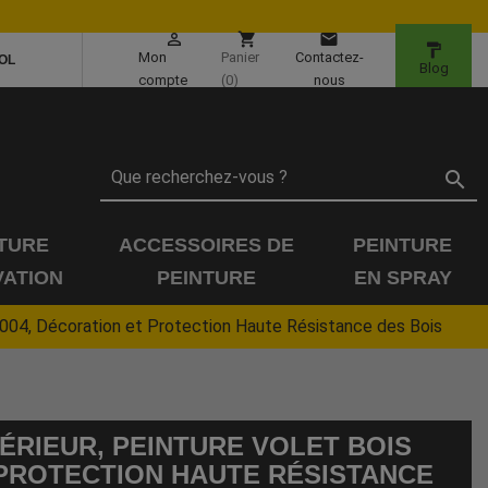

shopping_cart
email
format_paint
Mon
Panier
Contactez-
OL
Blog
compte
(0)
nous

TURE
ACCESSOIRES DE
PEINTURE
ATION
PEINTURE
EN SPRAY
L 7004, Décoration et Protection Haute Résistance des Bois
TÉRIEUR, PEINTURE VOLET BOIS
T PROTECTION HAUTE RÉSISTANCE