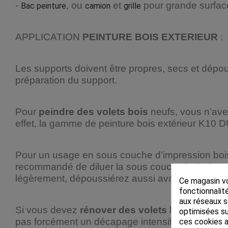
-
, ou
et
pour grande surfac
Bac peinture
camion
grille
APPLICATION
PEINTURE BOIS EXTERIEUR
:
Les supports doivent être propres, secs et dépouss
préparation du support.
Pour
peindre des volets bois
neufs, vous n’ave
effet, la gamme de peinture bois extérieur K10 DU
Pour un usage en sous couche d’impression bois, 
recommandé de diluer la sous couche bois de 20 %
légèrement, dépoussiérez aussi avant d’appliq
Ce magasin vo
fonctionnalité
aux réseaux so
Si vous devez
rénover des volets bois
, élimin
optimisées su
pas forcément un décapage intensif. Appliquez
ces cookies a