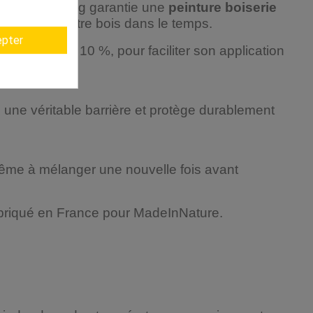
e séchage long garantie une
peinture boiserie
nnelle de votre bois dans le temps.
pter
irit, moins de 10 %, pour faciliter son application
une véritable barrière et protège durablement
même à mélanger une nouvelle fois avant
abriqué en France pour MadeInNature.