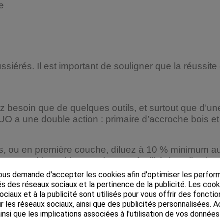
e
iérés. Il est important de souligner que la réussite 
z besoin que de quelques outils, et surtout que d’
O a une double action : primaire d’accroche bois et f
ou en première couche, diluez à 10 % minimum au whi
 au white spirit. Favorise une facilité d’applicati
uer une seconde couche de
peinture bois extérieur
.
us demande d'accepter les cookies afin d'optimiser les perfor
s des réseaux sociaux et la pertinence de la publicité. Les cooki
ciaux et à la publicité sont utilisés pour vous offrir des fonctio
ez les parties non adhérentes, poncez, et dépoussiér
r les réseaux sociaux, ainsi que des publicités personnalisées.
 2 couches de
peinture boiserie
, en espaçant les c
insi que les implications associées à l'utilisation de vos donnée