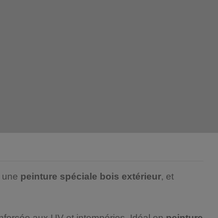
 une
peinture spéciale bois extérieur
, et
nforcée aux UV et intempéries. Idéal en
peinture