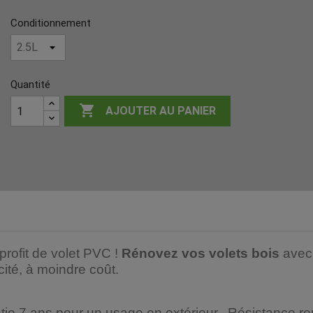
Conditionnement
Quantité

AJOUTER AU PANIER
profit de volet PVC !
Rénovez vos volets bois
avec
ité, à moindre coût.
tie 7 ans pour un usage en extérieur. Résistance re