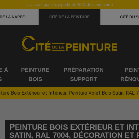
Livraison gratuite à partir de 100€ de commande
 DE LA NAPPE
CITÉ DE LA PEINTURE
CITÉ DU S
E À
PEINTURE
PRÉPARATION
PEIN
S
BOIS
SUPPORT
RÉNOV
ture Bois Extérieur et Intérieur, Peinture Volet Bois Satin, RA
P
EINTURE BOIS EXTÉRIEUR ET IN
SATIN, RAL 7004, DÉCORATION E