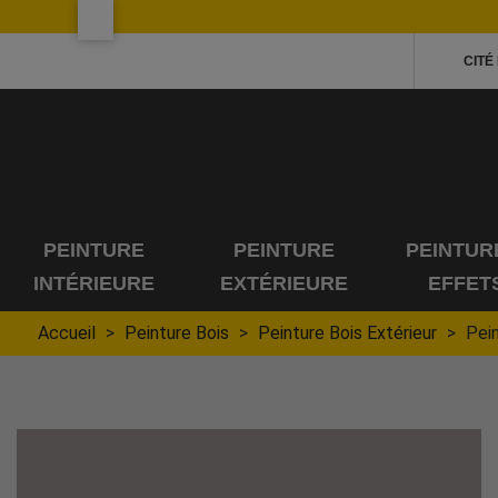
CITÉ
PEINTURE
PEINTURE
PEINTUR
INTÉRIEURE
EXTÉRIEURE
EFFET
Accueil
Peinture Bois
Peinture Bois Extérieur
Pein