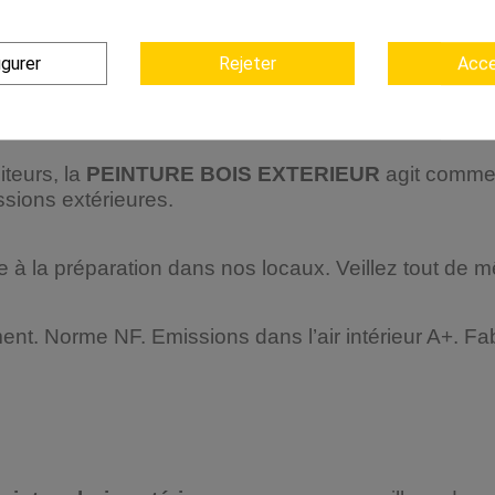
iron 24 heures, pour être sèche à cœur. Le temps d
irréprochable et assurance d’une protection exceptio
igurer
Rejeter
Acce
ture bois
, de diluer la peinture bois avec du white sp
teurs, la
PEINTURE BOIS EXTERIEUR
agit comme 
ssions extérieures.
 à la préparation dans nos locaux. Veillez tout de 
nt. Norme NF. Emissions dans l’air intérieur A+. F