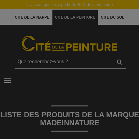
Livraison gratuite à partir de 100€ de commande
CITÉ DE LA NAPPE
CITÉ DE LA PEINTURE
CITÉ DU SOL

menu
LISTE DES PRODUITS DE LA MARQUE
MADEINNATURE