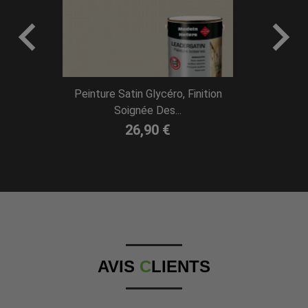


Peinture Satin Glycéro, Finition
Peinture Bo
Soignée Des...
26,90 €
AVIS
C
LIENTS