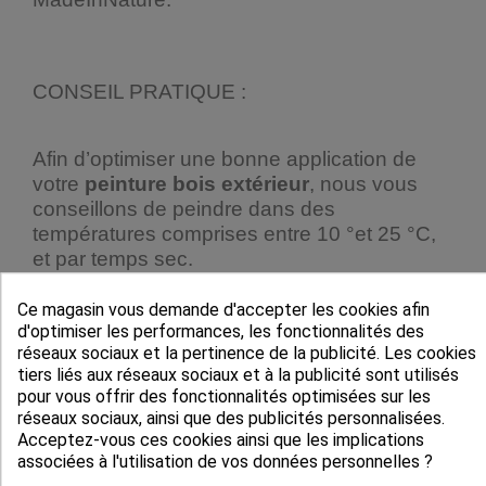
CONSEIL PRATIQUE :
Afin d’optimiser une bonne application de
votre
peinture bois extérieur
, nous vous
conseillons de peindre dans des
températures comprises entre 10 °et 25 °C,
et par temps sec.
Il est de plus important de bien respecter le
Ce magasin vous demande d'accepter les cookies afin
rendement moyen de 10 m²/litre, et par
d'optimiser les performances, les fonctionnalités des
couche, pour une protection optimale
réseaux sociaux et la pertinence de la publicité. Les cookies
tiers liés aux réseaux sociaux et à la publicité sont utilisés
anticorrosion.
pour vous offrir des fonctionnalités optimisées sur les
Tout dernier conseil pratique, si vous
réseaux sociaux, ainsi que des publicités personnalisées.
Acceptez-vous ces cookies ainsi que les implications
envisagez de
rénover des volets bois
,
associées à l'utilisation de vos données personnelles ?
renseignez-vous au préalable auprès de la