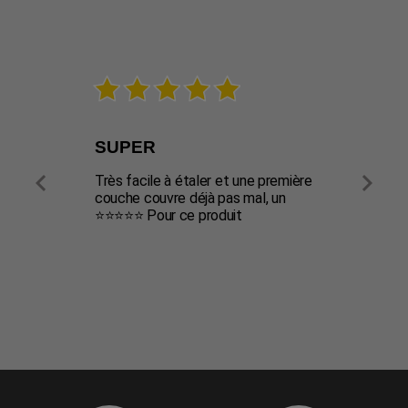
SUPER
PAR


Très facile à étaler et une première 
Petit p
couche couvre déjà pas mal, un 
chamb
⭐️⭐️⭐️⭐️⭐️ Pour ce produit