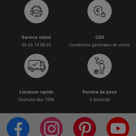
Service client
CGV
05 65 74 58 60
Conditions générales de vente
Livraison rapide
Service de pose
Gratuite dès 100€
à domicile
PAGE FACEBOOK
COMPTE INSTAGRAM
PAGE PINTERES
C
CITÉ DE LA DÉCO
CITÉ DE LA DÉCO
CITÉ DE LA DÉC
C