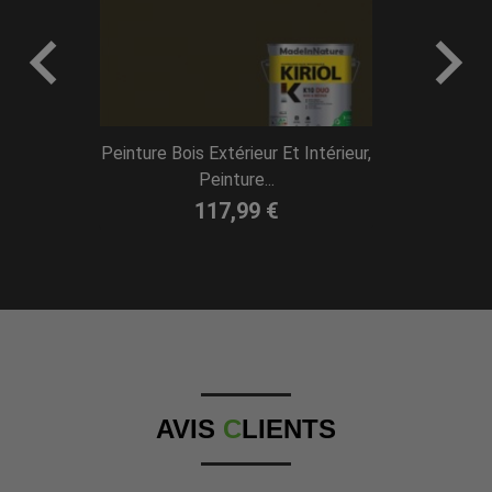


Peinture Bois Extérieur Et Intérieur,
Peinture Bo
Peinture...
117,99 €
AVIS
C
LIENTS