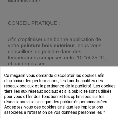
MadeInNature.
CONSEIL PRATIQUE :
Afin d’optimiser une bonne application de
votre
peinture bois extérieur
, nous vous
conseillons de peindre dans des
températures comprises entre 10 °et 25 °C,
et par temps sec.
Il est de plus important de bien respecter le
Ce magasin vous demande d'accepter les cookies afin
rendement moyen de 10 m²/litre, et par
d'optimiser les performances, les fonctionnalités des
couche, pour une protection optimale
réseaux sociaux et la pertinence de la publicité. Les cookies
tiers liés aux réseaux sociaux et à la publicité sont utilisés
anticorrosion.
pour vous offrir des fonctionnalités optimisées sur les
réseaux sociaux, ainsi que des publicités personnalisées.
Tout dernier conseil pratique, si vous
Acceptez-vous ces cookies ainsi que les implications
envisagez de
rénover des volets bois
,
associées à l'utilisation de vos données personnelles ?
renseignez-vous au préalable auprès de la