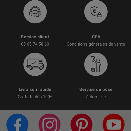
Service client
CGV
05 65 74 58 60
Conditions générales de vente
Livraison rapide
Service de pose
Gratuite dès 100€
à domicile
PAGE FACEBOOK
COMPTE INSTAGRAM
PAGE PINTERES
C
CITÉ DE LA DÉCO
CITÉ DE LA DÉCO
CITÉ DE LA DÉC
C