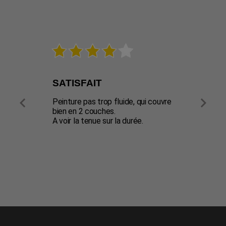
SATISFAIT
JOL


Peinture pas trop fluide, qui couvre 
Peintur
bien en 2 couches.

surface
A voir la tenue sur la durée.
couvre 
très sa