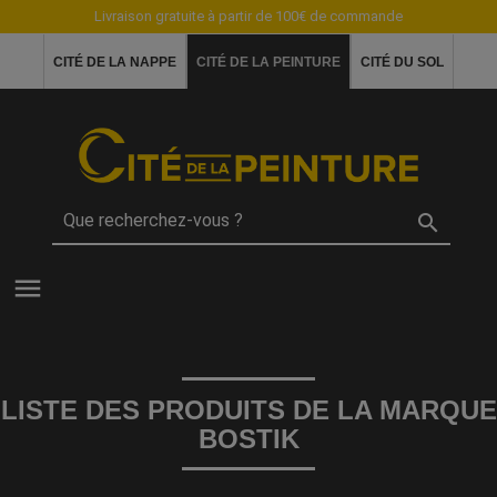
Livraison gratuite à partir de 100€ de commande
CITÉ DE LA NAPPE
CITÉ DE LA PEINTURE
CITÉ DU SOL

menu
LISTE DES PRODUITS DE LA MARQUE
BOSTIK