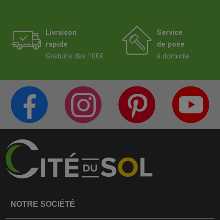
Livraison
Service
rapide
de pose
Gratuite dès 100€
à domicile
PAGE FACEBOOK
COMPTE INSTAGRAM
PAGE PINTERES
C
CITÉ DE LA DÉCO
CITÉ DE LA DÉCO
CITÉ DE LA DÉC
C

NOTRE SOCIÉTÉ