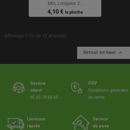
Mm, Longueur 2...
4,10 €
la plinthe
Affichage 1-12 de 12 article(s)

Retour en haut
CGV
Service
client
Conditions générales
05 65 74 58 60
de vente
Livraison
Service
rapide
de pose