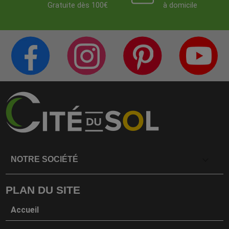
Gratuite dès 100€
à domicile
PAGE FACEBOOK
COMPTE INSTAGRAM
PAGE PINTERES
C
CITÉ DE LA DÉCO
CITÉ DE LA DÉCO
CITÉ DE LA DÉC
C

NOTRE SOCIÉTÉ
PLAN DU SITE
Accueil