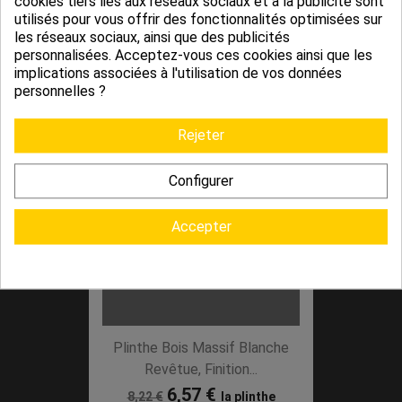
cookies tiers liés aux réseaux sociaux et à la publicité sont
utilisés pour vous offrir des fonctionnalités optimisées sur
Plinthe Bois Massif Blanche,
les réseaux sociaux, ainsi que des publicités
personnalisées. Acceptez-vous ces cookies ainsi que les
Hauteurs 7cm, 10...
implications associées à l'utilisation de vos données
4,10 €
la plinthe
personnelles ?
Rejeter
PROMO !
-20%
Configurer
Accepter
Plinthe Bois Massif Blanche
Revêtue, Finition...
6,57 €
8,22 €
la plinthe