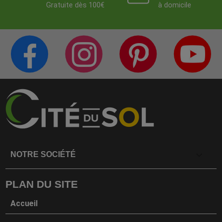
Gratuite dès 100€
à domicile
PAGE FACEBOOK
COMPTE INSTAGRAM
PAGE PINTERES
C
CITÉ DE LA DÉCO
CITÉ DE LA DÉCO
CITÉ DE LA DÉC
C

NOTRE SOCIÉTÉ
PLAN DU SITE
Accueil