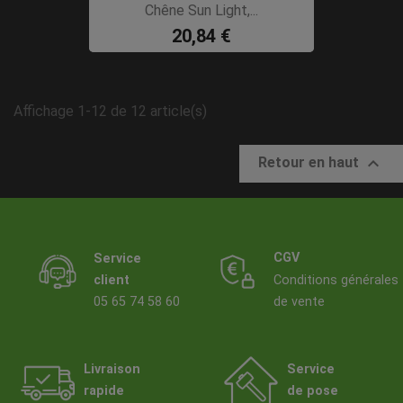
Chêne Sun Light,...
20,84 €
Affichage 1-12 de 12 article(s)

Retour en haut
CGV
Service
client
Conditions générales
05 65 74 58 60
de vente
Livraison
Service
rapide
de pose