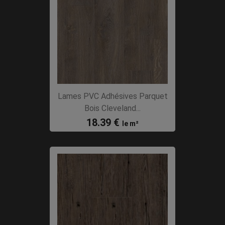
Lames PVC Adhésives Parquet
Bois Cleveland...
18.39 €
le m²