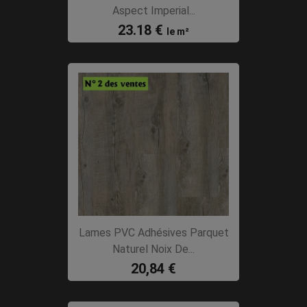
Aspect Imperial...
23.18 €
le m²
Lames PVC Adhésives Parquet
Naturel Noix De...
20,84 €