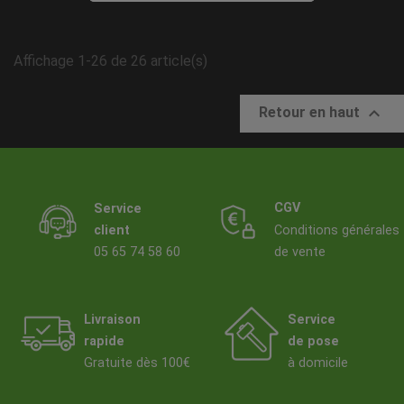
Affichage 1-26 de 26 article(s)

Retour en haut
CGV
Service
client
Conditions générales
05 65 74 58 60
de vente
Livraison
Service
rapide
de pose
Gratuite dès 100€
à domicile