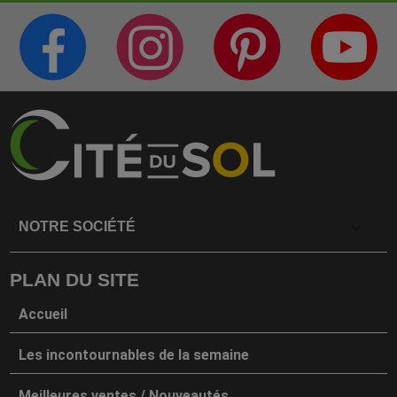
PAGE FACEBOOK
COMPTE INSTAGRAM
PAGE PINTERES
C
CITÉ DE LA DÉCO
CITÉ DE LA DÉCO
CITÉ DE LA DÉC
C

NOTRE SOCIÉTÉ
PLAN DU SITE
Accueil
Les incontournables de la semaine
Meilleures ventes / Nouveautés