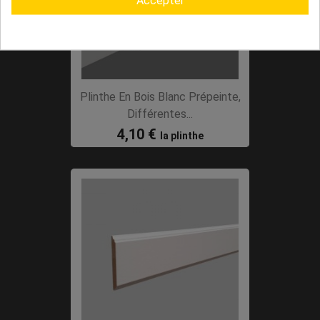
Accepter
Plinthe En Bois Blanc Prépeinte,
Différentes...
4,10 €
la plinthe