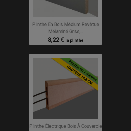
Plinthe En Bois Médium Revêtue
Mélaminé Grise,...
8,22 €
la plinthe
Plinthe Électrique Bois À Couvercle