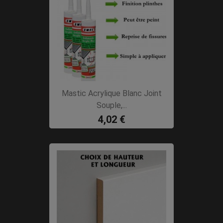
Mastic Acrylique Blanc Joint
Souple,...
4,02 €