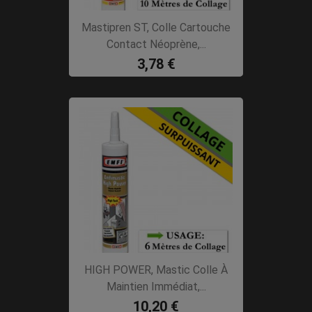
Mastipren ST, Colle Cartouche
Contact Néoprène,...
3,78 €
HIGH POWER, Mastic Colle À
Maintien Immédiat,...
10,20 €