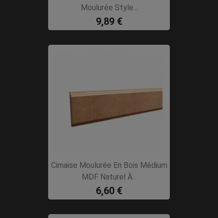
Moulurée Style...
9,89 €
Cimaise Moulurée En Bois Médium
MDF Naturel À...
6,60 €