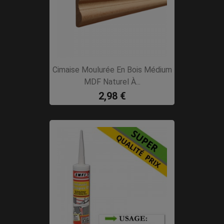
Cimaise Moulurée En Bois Médium
MDF Naturel À...
2,98 €