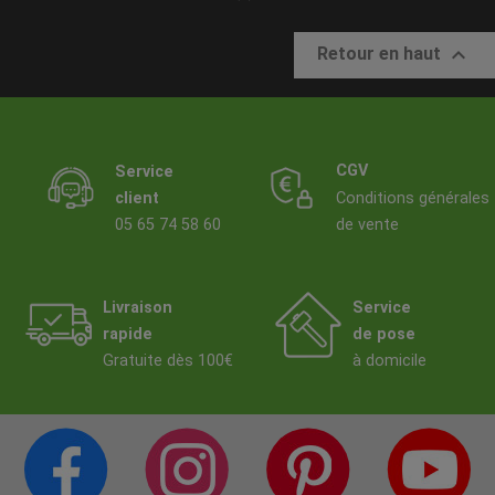

Retour en haut
CGV
Service
client
Conditions générales
05 65 74 58 60
de vente
Livraison
Service
rapide
de pose
Gratuite dès 100€
à domicile
PAGE FACEBOOK
COMPTE INSTAGRAM
PAGE PINTERES
C
CITÉ DE LA DÉCO
CITÉ DE LA DÉCO
CITÉ DE LA DÉC
C